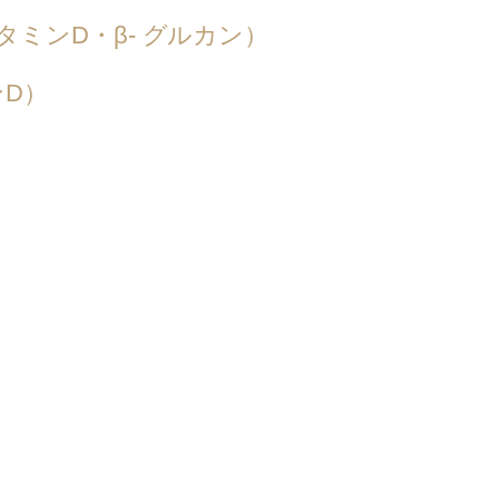
ミンD・β- グルカン）
D）