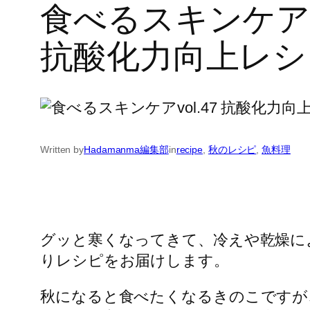
食べるスキンケアvo
抗酸化力向上レシ
Written by
Hadamanma編集部
in
recipe
, 
秋のレシピ
, 
魚料理
グッと寒くなってきて、冷えや乾燥に
りレシピをお届けします。
秋になると食べたくなるきのこですが