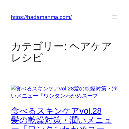
内
容
https://hadamanma.com/
を
ス
キ
ッ
カテゴリー:
ヘアケア
プ
レシピ
食べるスキンケアvol.28
髪の乾燥対策・潤いメニュ