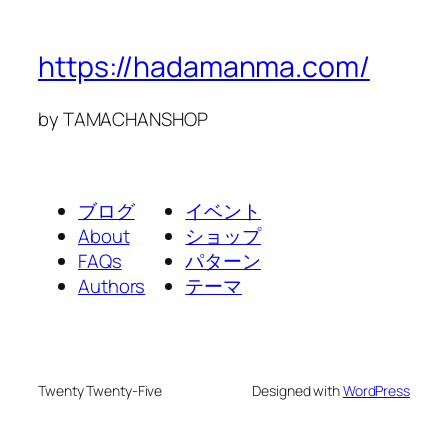
https://hadamanma.com/
by TAMACHANSHOP
ブログ
イベント
About
ショップ
FAQs
パターン
Authors
テーマ
Twenty Twenty-Five
Designed with
WordPress