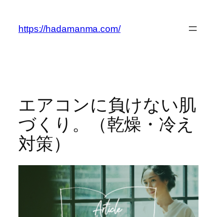
内
容
https://hadamanma.com/
を
ス
キ
ッ
プ
エアコンに負けない肌
づくり。（乾燥・冷え
対策）