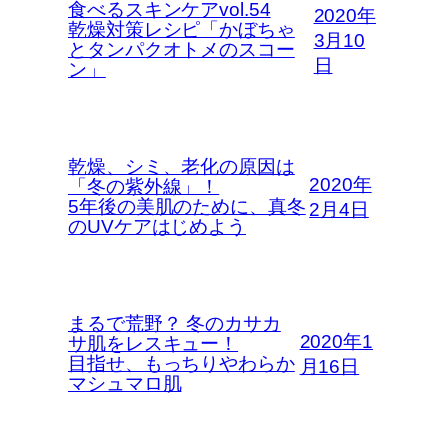
食べるスキンケアvol.54
2020年
乾燥対策レシピ「かぼちゃ
3月10
とタンパクオトメのスコー
日
ン」
乾燥、シミ、老化の原因は
2020年
「冬の紫外線」！
5年後の美肌のために、真冬
2月4日
のUVケアはじめよう
まるで荒野？ 冬のカサカ
2020年1
サ肌をレスキュー！
目指せ、もっちりやわらか
月16日
マシュマロ肌