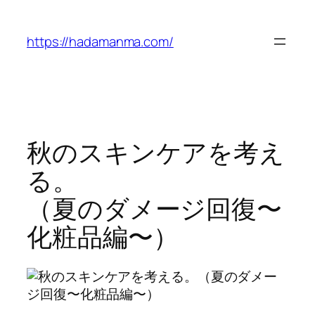
内
容
https://hadamanma.com/
を
ス
キ
ッ
プ
秋のスキンケアを考え
る。
（夏のダメージ回復〜
化粧品編〜）