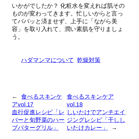
いかがでしたか？ 化粧水を変えれば肌その
ものが変わってきます。忙しいからと言っ
てパパッと済ませず、上手に「ながら美
容」を取り入れて、潤い素肌を守りましょ
う。
ハダマンマについて
乾燥対策
←
食べるスキンケ
食べるスキンケア
アvol.17
vol.18
血行促進レシピ「レ
しいたけでアンチエイ
バーと旬野菜のハー
ジングレシピ「干しし
ブバターグリル」
いたけカレー」
→