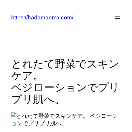
内
容
https://hadamanma.com/
を
ス
キ
ッ
プ
とれたて野菜でスキン
ケア。
ベジローションでプリ
プリ肌へ。