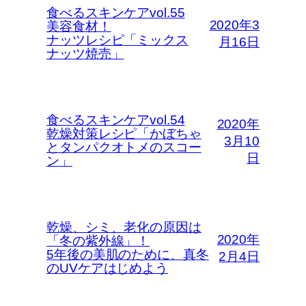
食べるスキンケアvol.55
2020年3
美容食材！
ナッツレシピ「ミックス
月16日
ナッツ焼売」
食べるスキンケアvol.54
2020年
乾燥対策レシピ「かぼちゃ
3月10
とタンパクオトメのスコー
日
ン」
乾燥、シミ、老化の原因は
2020年
「冬の紫外線」！
5年後の美肌のために、真冬
2月4日
のUVケアはじめよう