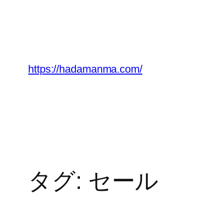
内
容
を
ス
キ
https://hadamanma.com/
ッ
プ
タグ:
セール