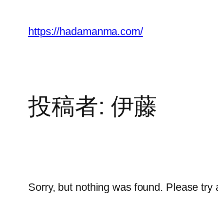
内
容
https://hadamanma.com/
を
ス
キ
ッ
プ
投稿者:
伊藤
Sorry, but nothing was found. Please try 